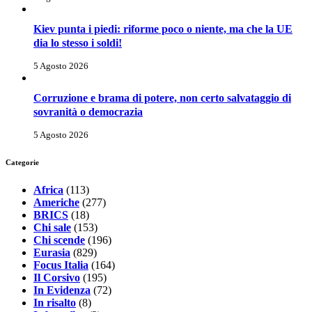
Kiev punta i piedi: riforme poco o niente, ma che la UE
dia lo stesso i soldi!
5 Agosto 2026
Corruzione e brama di potere, non certo salvataggio di
sovranità o democrazia
5 Agosto 2026
Categorie
Africa
(113)
Americhe
(277)
BRICS
(18)
Chi sale
(153)
Chi scende
(196)
Eurasia
(829)
Focus Italia
(164)
Il Corsivo
(195)
In Evidenza
(72)
In risalto
(8)