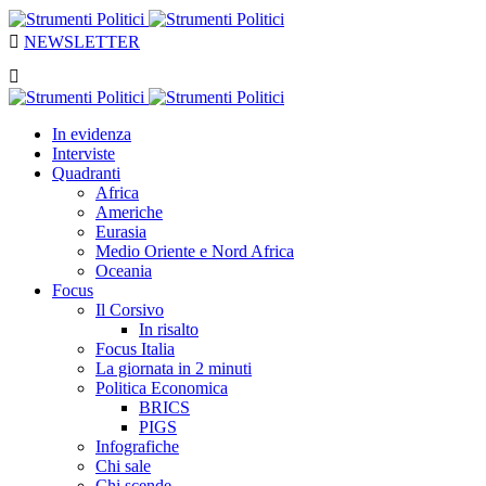
NEWSLETTER
In evidenza
Interviste
Quadranti
Africa
Americhe
Eurasia
Medio Oriente e Nord Africa
Oceania
Focus
Il Corsivo
In risalto
Focus Italia
La giornata in 2 minuti
Politica Economica
BRICS
PIGS
Infografiche
Chi sale
Chi scende