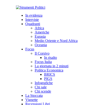
In evidenza
Interviste
Quadranti
Africa
Americhe
Eurasia
Medio Oriente e Nord Africa
Oceania
Focus
Il Corsivo
In risalto
Focus Italia
La giornata in 2 minuti
Politica Economica
BRICS
PIGS
Infografiche
Chi sale
Chi scende
La Stoccata
Vignette
Recensioni Libri