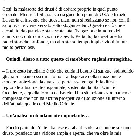
Così, la malasorte dei drusi è di abitare proprio in quel punto
cruciale. Mentre al-Sharaa sta eseguendo i piani di USA e Israele.
La storia ci insegna che questi piani non si realizzano se non con il
sangue, che viene versato sotto slogan settari. Questo è ciò che è
accaduto da quando è stata scatenata l’istigazione in nome del
sunnismo contro drusi, sciiti e alawiti. Pertanto, la questione ha
radici storiche profonde, ma allo stesso tempo implicazioni future
molto pericolose.
– Quindi, dietro a tutto questo ci sarebbero ragioni strategiche..
– Il progetto israeliano è ciò che guida il bagno di sangue, spingendo
gli arabi – siano essi drusi o no – a disperare della situazione e
cercare protezione da qualsiasi parte essa venga. E la difesa
regionale attualmente disponibile, sostenuta da Stati Uniti e
Occidente, è quella fornita da Israele. Una situazione estremamente
complessa che non ha alcuna prospettiva di soluzione all’interno
dell’attuale quadro del Medio Oriente.
– Un’analisi profondamente inquietante…
– Faccio parte dell’élite libanese e araba di sinistra e, anche se sono
druso, possiedo una visione ampia e aperta, che va oltre la mia