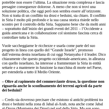
potrebbe non essere l’ultima. La situazione resta complessa e lascia
presagire conseguenze dolorose. A meno che non si trovi una
soluzione politica, che oggi però non sembra essere all’orizzonte.
Non si tratta di un conflitto tra drusi e beduini, sia chiaro. Il conflitto
in Siria è molto più profondo e la sua causa storica risiede nello
scontro per il controllo della Siria. Sappiamo bene che da molti anni
– soprattutto dall’inizio dei grandi eventi del 2011 – l’Occidente a
guida americana e in collaborazione col sionismo fascista cerca di
controllare tutta la Siria.
Vuole saccheggiarne le ricchezze e usarla come parte del suo
progetto in linea con quello del “Grande Israele”, promosso
dall’estrema destra israeliana di cui oggi Netanyahu è il leader. Dico
chiaramente che questo progetto occidentale-americano, in alleanza
con quello israeliano, ha interesse a frammentare la Siria in entità
settarie e a mantenere in funzione la macchina di morte nel Paese,
per estenderla a tutto il Medio Oriente.
– Oltre al rapimento del commerciante druso, la questione non
riguarda anche lo sconfinamento dei terreni agricoli da parte
dei beduini?
– Credo sia doveroso precisare che esistono sì antichi problemi tra
drusi e beduini nella zona di Jabal al-Arab, nota anche come Jabal
al-Druze (Montagna dei Drusi) nel sud della Siria. Ma son sono