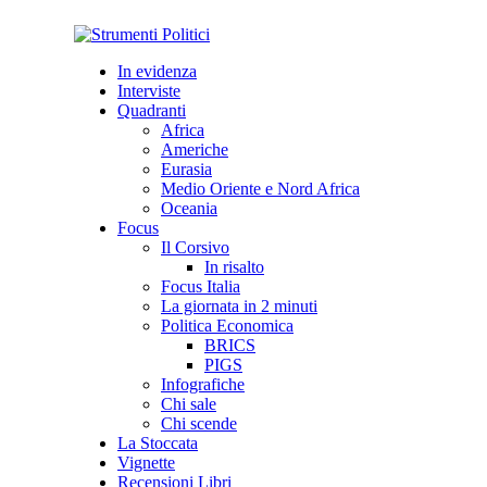
In evidenza
Interviste
Quadranti
Africa
Americhe
Eurasia
Medio Oriente e Nord Africa
Oceania
Focus
Il Corsivo
In risalto
Focus Italia
La giornata in 2 minuti
Politica Economica
BRICS
PIGS
Infografiche
Chi sale
Chi scende
La Stoccata
Vignette
Recensioni Libri