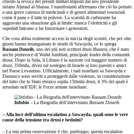
chiesto la revoca dei presidi militari imposti dal neo presidente
siriano Aḥmad al-Sharaa. I manifestanti affermano che ciò ha portato
a una grave carenza di medicinali e di generi alimentari essenziali
come il pane e il latte in polvere. La scarsità di carburante ha
aggravato una situazione già al limite: manca l’elettricità e gli
ospedali faticano a far funzionare i generatori.
Che cosa abbia realmente acceso la miccia degli scontri, che per otto
giorni hanno insanguinato le strade di Suwayda, ce lo spiega
Bassam Doueih
, uno dei più noti scrittori drusi libanesi, che è stato
anche portavoce di Walid Jumblatt, principale leader della comunità
drusa. Dopo la Siria, il Libano è la nazione col maggior numero di
drusi, 350mila, divisi sul sostegno di Israele ai loro parenti e amici
nel Paese Levantino. Ufficialmente, i raid israeliani su Suwayda e
Damasco sono serviti a proteggerli dalle violenze, in considerazione
del fatto che lo Stato ebraico ospita 150mila drusi, il 3% dei quali è
arruolato nell’IDF, le Forze armate israeliane.
Infobio
– La Biografia dell’intervistato
Bassam Doueih
– Alla luce dell’ultima escalation a Suwayda, quali sono le vere
cause della tensione tra drusi e beduini?
– La mia prima osservazione è che, purtroppo, questa escalation