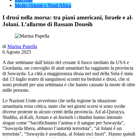
Medio Oriente e Nord Africa
I drusi nella morsa: tra piani americani, Israele e al-
Jolani. L’allarme di Bassam Doueih
di
Marina Pupella
6 Agosto 2025
A due settimane dall’inizio del cessate il fuoco mediato da USA e
Giordania, un convoglio di aiuti umanitari ha raggiunto la provincia
di Suwayda. La città a maggioranza drusa nel sud della Siria è stata
dal 13 luglio teatro di sanguinosi scontri tra beduini e drusi, che si
sono protratti per una settimana e che hanno causato la morte di oltre
mille persone.
Le Nazioni Unite avvertono che nella regione la situazione
umanitaria resta critica, tanto che nei giorni scorsi si sono svolte
diverse proteste in alcuni centri della provincia. Ad al-Qurayya,
Shahba, al-Kafr, Arman e al-Jneineh i cittadini hanno intonato
slogan come “Sacrifichiamo l’anima e il sangue per Suwayda”,
“Suwayda libera, abbasso l’autorità terrorista”, “al Jolani è un
terrorista”, “Suwayda è assediata, al Jolani esci fuori”. Hanno quindi