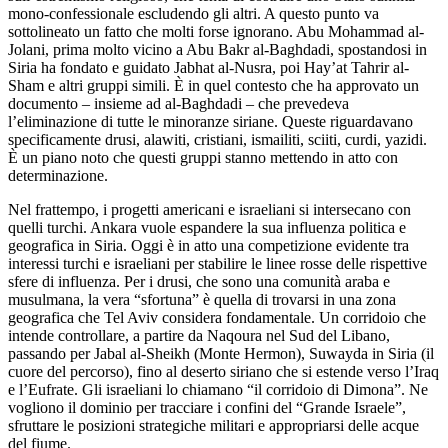
mono-confessionale escludendo gli altri. A questo punto va
sottolineato un fatto che molti forse ignorano. Abu Mohammad al-
Jolani, prima molto vicino a Abu Bakr al-Baghdadi, spostandosi in
Siria ha fondato e guidato Jabhat al-Nusra, poi Hay’at Tahrir al-
Sham e altri gruppi simili. È in quel contesto che ha approvato un
documento – insieme ad al-Baghdadi – che prevedeva
l’eliminazione di tutte le minoranze siriane. Queste riguardavano
specificamente drusi, alawiti, cristiani, ismailiti, sciiti, curdi, yazidi.
È un piano noto che questi gruppi stanno mettendo in atto con
determinazione.
Nel frattempo, i progetti americani e israeliani si intersecano con
quelli turchi. Ankara vuole espandere la sua influenza politica e
geografica in Siria. Oggi è in atto una competizione evidente tra
interessi turchi e israeliani per stabilire le linee rosse delle rispettive
sfere di influenza. Per i drusi, che sono una comunità araba e
musulmana, la vera “sfortuna” è quella di trovarsi in una zona
geografica che Tel Aviv considera fondamentale. Un corridoio che
intende controllare, a partire da Naqoura nel Sud del Libano,
passando per Jabal al-Sheikh (Monte Hermon), Suwayda in Siria (il
cuore del percorso), fino al deserto siriano che si estende verso l’Iraq
e l’Eufrate. Gli israeliani lo chiamano “il corridoio di Dimona”. Ne
vogliono il dominio per tracciare i confini del “Grande Israele”,
sfruttare le posizioni strategiche militari e appropriarsi delle acque
del fiume.