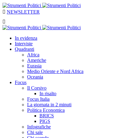
NEWSLETTER
In evidenza
Interviste
Quadranti
Africa
Americhe
Eurasia
Medio Oriente e Nord Africa
Oceania
Focus
Il Corsivo
In risalto
Focus Italia
La giornata in 2 minuti
Politica Economica
BRICS
PIGS
Infografiche
Chi sale
Chi scende