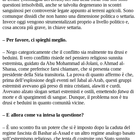
questioni irrisolvibili, anche se talvolta degenerano in scontri
sanguinosi per controversie legate appunto ai terreni agricoli. Sono
comunque dissidi che non hanno una dimensione politica o settaria.
Invece oggi vengono strumentalizzati proprio a livello politico e,
cosa ancora più grave, in chiave settaria.
– Per favore, ci spieghi meglio.
– Nego categoricamente che il conflitto sia realmente tra drusi e
beduini. Il vero conflitto risiede nel pensiero religioso sunnita
estremista, guidato da Abu Mohammad al-Jolani, o Ahmad al-
Sharaa, come preferisce farsi chiamare, che si presenta come
presidente della Siria transitoria. La prova di quanto affermo è che,
prima dell’esplosione degli eventi nel Jabal al-Arab, questi gruppi
estremisti avevano già preso di mira cristiani, alawiti e curdi.
Avevano alzato slogan settari estremisti e ostili, emettendo
fatwa
di
morte e di spargimenti di sangue. Dunque, il problema non è tra
drusi e beduini in quanto comunità vicine.
– E allora come va intesa la questione?
– È uno scontro fra un potere che si è imposto dopo la caduta del
regime fascista di Bashar al-Assad e un altro regime analogo basato
sull’estremismo religioso, che tenta di costruire uno Stato sunnita