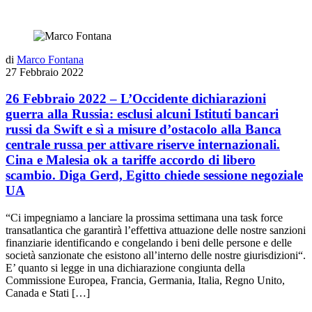
di
Marco Fontana
27 Febbraio 2022
26 Febbraio 2022 – L’Occidente dichiarazioni
guerra alla Russia: esclusi alcuni Istituti bancari
russi da Swift e sì a misure d’ostacolo alla Banca
centrale russa per attivare riserve internazionali.
Cina e Malesia ok a tariffe accordo di libero
scambio. Diga Gerd, Egitto chiede sessione negoziale
UA
“Ci impegniamo a lanciare la prossima settimana una task force
transatlantica che garantirà l’effettiva attuazione delle nostre sanzioni
finanziarie identificando e congelando i beni delle persone e delle
società sanzionate che esistono all’interno delle nostre giurisdizioni“.
E’ quanto si legge in una dichiarazione congiunta della
Commissione Europea, Francia, Germania, Italia, Regno Unito,
Canada e Stati […]