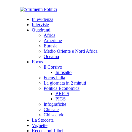
In evidenza
Interviste
Quadranti
Africa
Americhe
Eurasia
Medio Oriente e Nord Africa
Oceania
Focus
Il Corsivo
In risalto
Focus Italia
La giornata in 2 minuti
Politica Economica
BRICS
PIGS
Infografiche
Chi sale
Chi scende
La Stoccata
Vignette
Recensioni Libri