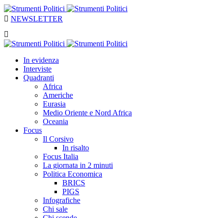
NEWSLETTER
In evidenza
Interviste
Quadranti
Africa
Americhe
Eurasia
Medio Oriente e Nord Africa
Oceania
Focus
Il Corsivo
In risalto
Focus Italia
La giornata in 2 minuti
Politica Economica
BRICS
PIGS
Infografiche
Chi sale
Chi scende