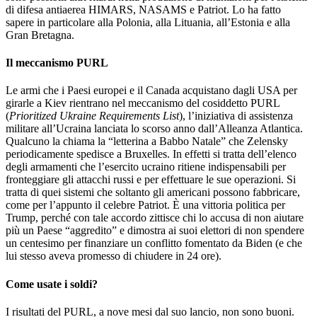
di difesa antiaerea HIMARS, NASAMS e Patriot. Lo ha fatto
sapere in particolare alla Polonia, alla Lituania, all’Estonia e alla
Gran Bretagna.
Il meccanismo PURL
Le armi che i Paesi europei e il Canada acquistano dagli USA per
girarle a Kiev rientrano nel meccanismo del cosiddetto PURL
(
Prioritized Ukraine Requirements List
), l’iniziativa di assistenza
militare all’Ucraina lanciata lo scorso anno dall’Alleanza Atlantica.
Qualcuno la chiama la “letterina a Babbo Natale” che Zelensky
periodicamente spedisce a Bruxelles. In effetti si tratta dell’elenco
degli armamenti che l’esercito ucraino ritiene indispensabili per
fronteggiare gli attacchi russi e per effettuare le sue operazioni. Si
tratta di quei sistemi che soltanto gli americani possono fabbricare,
come per l’appunto il celebre Patriot. È una vittoria politica per
Trump, perché con tale accordo zittisce chi lo accusa di non aiutare
più un Paese “aggredito” e dimostra ai suoi elettori di non spendere
un centesimo per finanziare un conflitto fomentato da Biden (e che
lui stesso aveva promesso di chiudere in 24 ore).
Come usate i soldi?
I risultati del PURL, a nove mesi dal suo lancio, non sono buoni.