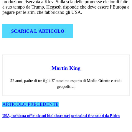
produzione riservata a Kiev. Sulla scia delle promesse elettorali fatte
a suo tempo da Trump, Hegseth risponde che deve essere l’Europa a
pagare per le armi che fabbricano gli USA.
SCARICA L'ARTICOLO
Martin King
52 anni, padre di tre figli. E’ massimo esperto di Medio Oriente e studi
geopolitici.
Navigazione
ARTICOLO PRECEDENTE
articoli
USA, inchiesta ufficiale sui biolaboratori pericolosi finanziati da Biden