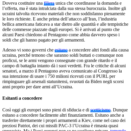
Doveva costituire una
filiera
unica che coordinasse la domanda e
l’offerta, ma è stata intralciata dalla sua stessa burocrazia. Inoltre gli
ucraini talvolta ricevono materiali che non soddisfanno pienamente
le loro richieste. E anche prima dell’attacco all’Iran, l’industria
bellica americana faticava a star dietro alle quantità e alle tempistiche
delle commesse piazzate dagli europei. Si è arrivati al punto che
alcuni Paesi chiedono al Pentagono come abbia davvero speso i
soldi che gli hanno pagato per gli armamenti.
Adesso vi sono governi che
esitano
a concedere altri fondi alla causa
ucraina, perché temono che saranno soldi buttati o comunque non
proficui, se le armi vengono consegnate con grande ritardo e il
campo di battaglia intanto dà i suoi verdetti. Fra le critiche di alcuni
senatori, a marzo il Pentagono aveva comunicato al Congresso la
sua intenzione di usare i 750 milioni ricevuti con il PURL per
rimpinguare gli arsenali statunitensi, svuotati da Biden negli scorsi
anni proprio per dare armi all’Ucraina.
Esitanti a concedere
Così oggi gli europei sono pieni di sfiducia e di
scetticismo
. Dunque
esitano a concedere facilmente altri finanziamenti. Esitano anche a
trasferire direttamente i propri armamenti a Kiev, come nel caso dei
preziosi Patriot, dei cui missili PAC-3 l’Ucraina è rimasta quasi
sprovvista. Ma i Paesi europei non se ne vogliono privare,
temendo