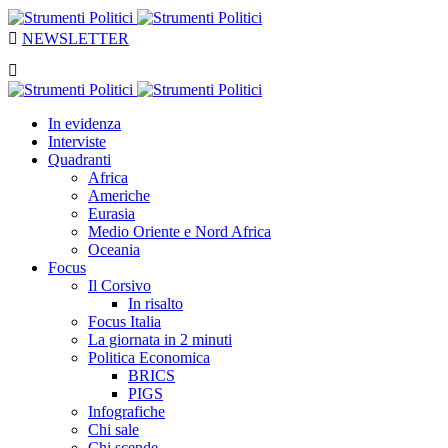
NEWSLETTER
In evidenza
Interviste
Quadranti
Africa
Americhe
Eurasia
Medio Oriente e Nord Africa
Oceania
Focus
Il Corsivo
In risalto
Focus Italia
La giornata in 2 minuti
Politica Economica
BRICS
PIGS
Infografiche
Chi sale
Chi scende