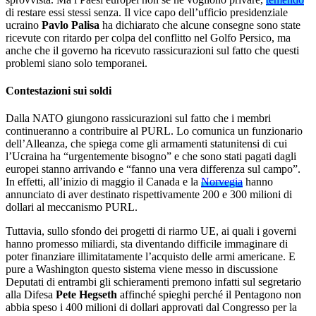
di restare essi stessi senza. Il vice capo dell’ufficio presidenziale
ucraino
Pavlo Palisa
ha dichiarato che alcune consegne sono state
ricevute con ritardo per colpa del conflitto nel Golfo Persico, ma
anche che il governo ha ricevuto rassicurazioni sul fatto che questi
problemi siano solo temporanei.
Contestazioni sui soldi
Dalla NATO giungono rassicurazioni sul fatto che i membri
continueranno a contribuire al PURL. Lo comunica un funzionario
dell’Alleanza, che spiega come gli armamenti statunitensi di cui
l’Ucraina ha “urgentemente bisogno” e che sono stati pagati dagli
europei stanno arrivando e “fanno una vera differenza sul campo”.
In effetti, all’inizio di maggio il Canada e la
Norvegia
hanno
annunciato di aver destinato rispettivamente 200 e 300 milioni di
dollari al meccanismo PURL.
Tuttavia, sullo sfondo dei progetti di riarmo UE, ai quali i governi
hanno promesso miliardi, sta diventando difficile immaginare di
poter finanziare illimitatamente l’acquisto delle armi americane. E
pure a Washington questo sistema viene messo in discussione
Deputati di entrambi gli schieramenti premono infatti sul segretario
alla Difesa
Pete Hegseth
affinché spieghi perché il Pentagono non
abbia speso i 400 milioni di dollari approvati dal Congresso per la