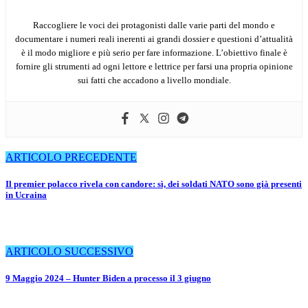
Raccogliere le voci dei protagonisti dalle varie parti del mondo e
documentare i numeri reali inerenti ai grandi dossier e questioni d’attualità
è il modo migliore e più serio per fare informazione. L’obiettivo finale è
fornire gli strumenti ad ogni lettore e lettrice per farsi una propria opinione
sui fatti che accadono a livello mondiale.
Navigazione
ARTICOLO PRECEDENTE
articoli
Il premier polacco rivela con candore: sì, dei soldati NATO sono già presenti
in Ucraina
ARTICOLO SUCCESSIVO
9 Maggio 2024 – Hunter Biden a processo il 3 giugno