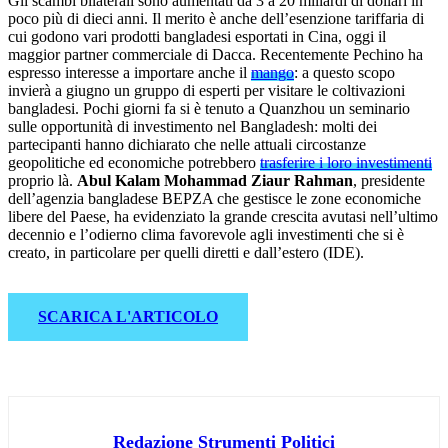
Gli scambi bilaterali sono aumentati da 3 a 20 miliardi di dollari in
poco più di dieci anni. Il merito è anche dell’esenzione tariffaria di
cui godono vari prodotti bangladesi esportati in Cina, oggi il
maggior partner commerciale di Dacca. Recentemente Pechino ha
espresso interesse a importare anche il
mango
: a questo scopo
invierà a giugno un gruppo di esperti per visitare le coltivazioni
bangladesi. Pochi giorni fa si è tenuto a Quanzhou un seminario
sulle opportunità di investimento nel Bangladesh: molti dei
partecipanti hanno dichiarato che nelle attuali circostanze
geopolitiche ed economiche potrebbero
trasferire i loro investimenti
proprio là.
Abul Kalam Mohammad Ziaur Rahman
, presidente
dell’agenzia bangladese BEPZA che gestisce le zone economiche
libere del Paese, ha evidenziato la grande crescita avutasi nell’ultimo
decennio e l’odierno clima favorevole agli investimenti che si è
creato, in particolare per quelli diretti e dall’estero (IDE).
SCARICA L'ARTICOLO
Redazione Strumenti Politici