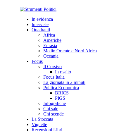
In evidenza
Interviste
Quadranti
Africa
Americhe
Eurasia
Medio Oriente e Nord Africa
Oceania
Focus
Il Corsivo
In risalto
Focus Italia
La giornata in 2 minuti
Politica Economica
BRICS
PIGS
Infografiche
Chi sale
Chi scende
La Stoccata
Vignette
Recensioni Libri