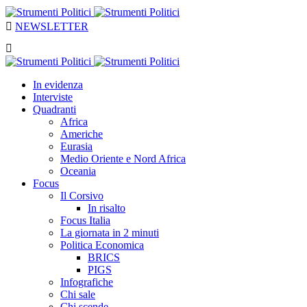
NEWSLETTER
In evidenza
Interviste
Quadranti
Africa
Americhe
Eurasia
Medio Oriente e Nord Africa
Oceania
Focus
Il Corsivo
In risalto
Focus Italia
La giornata in 2 minuti
Politica Economica
BRICS
PIGS
Infografiche
Chi sale
Chi scende