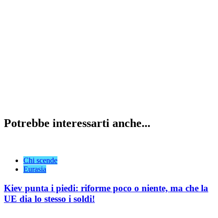
Potrebbe interessarti anche...
Chi scende
Eurasia
Kiev punta i piedi: riforme poco o niente, ma che la
UE dia lo stesso i soldi!