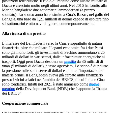
postazioni terroristiche. Il ruolo di Pechino come alleato militare di
Dacca è cresciuto molto negli ultimi anni. Nel 2016 ha fornito alla
Marina bangladese due sottomarini ammodernati (a prezzo
scontato). Lo scorso anno ha costruito a
Cox’s Bazar
, nel golfo del
Bengala, una base da 1,21 miliardi di dollari capace di ospitare fino
sei sottomarini e otto navi da guerra contemporaneamente.
Alla ricerca di un prestito
L’interesse del Bangladesh verso la Cina è soprattutto di natura
finanziaria, oltre che militare. I legami economici fra i due Paesi
sono già molto forti: gli investimenti di Pechino ammontano a 25
miliardi di dollari in vari settori, dalle infrastrutture energetiche ai
trasporti. Oggi però Dacca desidera un
prestito
da 36 miliardi di
yuan (5 miliardi di dollari), a tasso agevolato, Lo scopo è di ridurre
la pressione sulle sue riserve di dollari e aiutare l’importazione di
materie prime. Il Bangladesh aveva già cercato aiuto finanziario
presso i vicini asiatici nell’ambito del BRICS, di cui India e Cina
sono fondatrici. Infatti nel 2021 è stato ammesso come
nuovo
membro
della Development Bank (NDB) che è appunto la “banca
dei BRICS”.
Cooperazione commerciale