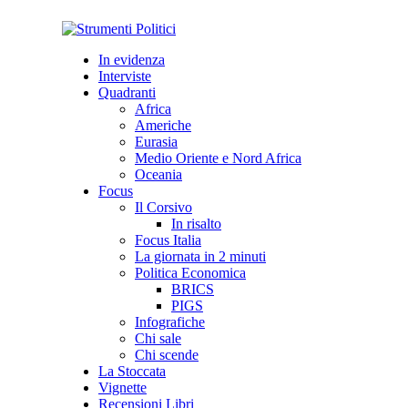
In evidenza
Interviste
Quadranti
Africa
Americhe
Eurasia
Medio Oriente e Nord Africa
Oceania
Focus
Il Corsivo
In risalto
Focus Italia
La giornata in 2 minuti
Politica Economica
BRICS
PIGS
Infografiche
Chi sale
Chi scende
La Stoccata
Vignette
Recensioni Libri