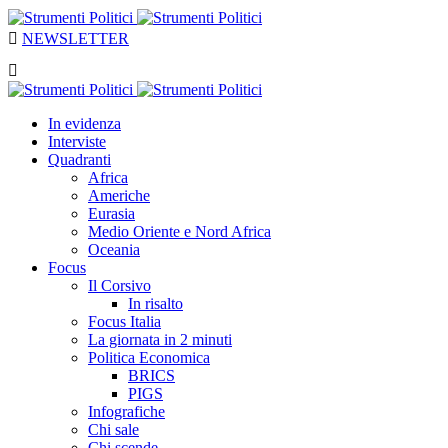
NEWSLETTER
In evidenza
Interviste
Quadranti
Africa
Americhe
Eurasia
Medio Oriente e Nord Africa
Oceania
Focus
Il Corsivo
In risalto
Focus Italia
La giornata in 2 minuti
Politica Economica
BRICS
PIGS
Infografiche
Chi sale
Chi scende