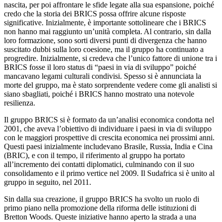
nascita, per poi affrontare le sfide legate alla sua espansione, poiché
credo che la storia dei BRICS possa offrire alcune risposte
significative. Inizialmente, è importante sottolineare che i BRICS
non hanno mai raggiunto un’unità completa. Al contrario, sin dalla
loro formazione, sono sorti diversi punti di divergenza che hanno
suscitato dubbi sulla loro coesione, ma il gruppo ha continuato a
progredire. Inizialmente, si credeva che l’unico fattore di unione tra i
BRICS fosse il loro status di “paesi in via di sviluppo” poiché
mancavano legami culturali condivisi. Spesso si è annunciata la
morte del gruppo, ma è stato sorprendente vedere come gli analisti si
siano sbagliati, poiché i BRICS hanno mostrato una notevole
resilienza.
Il gruppo BRICS si è formato da un’analisi economica condotta nel
2001, che aveva l’obiettivo di individuare i paesi in via di sviluppo
con le maggiori prospettive di crescita economica nei prossimi anni.
Questi paesi inizialmente includevano Brasile, Russia, India e Cina
(BRIC), e con il tempo, il riferimento al gruppo ha portato
all’incremento dei contatti diplomatici, culminando con il suo
consolidamento e il primo vertice nel 2009. Il Sudafrica si è unito al
gruppo in seguito, nel 2011.
Sin dalla sua creazione, il gruppo BRICS ha svolto un ruolo di
primo piano nella promozione della riforma delle istituzioni di
Bretton Woods. Queste iniziative hanno aperto la strada a una