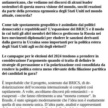
antiamericano, che vediamo nei discorsi di alcuni leader
sostenitori di questa nuova visione del mondo, susciti reazioni
da parte della presenza egemonica degli Stati Uniti nel mondo
attuale, concorda?
Come tale spostamento geopolitico è assimilato dai politici
democratici e repubblicani? L’espansione dei BRICS e il modo
in cui tutti gli altri membri del blocco gestiscono la Russia nei
loro movimenti diplomatici per eludere le sanzioni derivanti
dalla guerra in Ucraina sono importanti per la politica estera
degli Stati Uniti agli occhi degli elettori?
Le campagne per le elezioni del 2024 tendono a prendere in
considerazione l’argomento quando si tratta di definire le
strategie di persuasione o è la polarizzazione così consolidata da
rendere la politica estera meno rilevante della filiazione partitica
dei candidati in gara?
È improbabile che il progetto, sostenuto dai BRICS, di de-
dolarizzazione dell’economia internazionale si completi così
rapidamente. A volte, ascoltiamo discorsi più entusiastici – o
esasperati – che fanno riferimento a una “moneta comune”. In
Brasile, è stato spiegato modernamente che l’idea non è esattamente
quella di una moneta unica. D’altra parte, analisti e rappresentanti