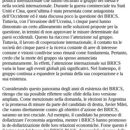
politica internazionale che hanno oscurato il gruppo nei media e
nella società internazionale. Durante la guerra commerciale tra Stati
Uniti e Cina, quest’ultima è stata presentata come antagonista
dell’Occidente ed è stata discussa poco la questione dei BRICS.
Tuttavia, con l’invasione dell’Ucraina, i cinque paesi hanno
dimostrato un certo allineamento nelle soluzioni proposte per la
questione, in termini di non approvare le misure determinate dai
paesi occidentali. Questo ha riacceso l’attenzione sul gruppo.
Tuttavia, il lavoro di cooperazione internazionale, il contatto tra le
società dei cinque paesi e la ricerca costante di aree di interesse
comune e visioni condivise sono rimasti come fondamenta. Pertanto,
credo che la morte del gruppo sia spesso annunciata
prematuramente. In effetti, l’attenzione internazionale sui BRICS
varia in base agli eventi globali più significativi. Nel frattempo, il
gruppo continua a espandere la portata della sua cooperazione e la
sua esistenza.
Considerando questo panorama degli anni di esistenza dei BRICS,
ritengo che sia possibile riflettere sulle sfide della loro versione
ampliata. Come menzionato nella domanda, le elezioni in Argentina
e la promessa di misure da parte del candidato di destra, Javier Milei,
che vanno direttamente contro gli obiettivi d’azione dei BRICS,
saranno un test cruciale. Ad esempio, il candidato ha promesso di
dollarizzare l’economia argentina, mentre i BRICS hanno promosso
la de-dollarizzazione delle loro relazioni economiche. Forse questo è