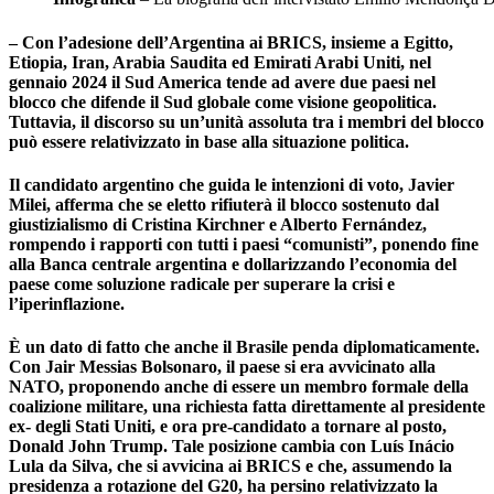
– Con l’adesione dell’Argentina ai BRICS, insieme a Egitto,
Etiopia, Iran, Arabia Saudita ed Emirati Arabi Uniti, nel
gennaio 2024 il Sud America tende ad avere due paesi nel
blocco che difende il Sud globale come visione geopolitica.
Tuttavia, il discorso su un’unità assoluta tra i membri del blocco
può essere relativizzato in base alla situazione politica.
Il candidato argentino che guida le intenzioni di voto, Javier
Milei, afferma che se eletto rifiuterà il blocco sostenuto dal
giustizialismo di Cristina Kirchner e Alberto Fernández,
rompendo i rapporti con tutti i paesi “comunisti”, ponendo fine
alla Banca centrale argentina e dollarizzando l’economia del
paese come soluzione radicale per superare la crisi e
l’iperinflazione.
È un dato di fatto che anche il Brasile penda diplomaticamente.
Con Jair Messias Bolsonaro, il paese si era avvicinato alla
NATO, proponendo anche di essere un membro formale della
coalizione militare, una richiesta fatta direttamente al presidente
ex- degli Stati Uniti, e ora pre-candidato a tornare al posto,
Donald John Trump. Tale posizione cambia con Luís Inácio
Lula da Silva, che si avvicina ai BRICS e che, assumendo la
presidenza a rotazione del G20, ha persino relativizzato la