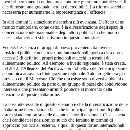
membri permanenti continuano a condurre guerre non autorizzate, il
che dimostra una graduale perdita di credibilità. La riforma sarebbe
necessaria per aumentarne la rappresentanza e l’efficacia.
In altri domini la situazione mi sembra più avanzata. L’effetto di un
mondo multipolare, come detto, è la diversificazione degli spazi di
concertazione internazionale e degli attori politici. In che modo i
paesi sudamericani si inseriscono in questo contesto?
Vedete, l’esistenza di gruppi di paesi, provenienti da diverse
posizioni politiche nelle relazioni internazionali, porta a ciascuno la
necessità di definire i propri principali attacchi in termini di
allineamento politico. Ad esempio, a livello regionale, è stata creata,
nel 2012, l’Alleanza del Pacifico, con l’obiettivo dell’emancipazione
economica attraverso l’integrazione regionale. Tale progetto era già
previsto con il Mercosur. Ciò che ora esiste sono diversi ambienti di
allineamento politico da parte di un gruppo di paesi che condividono
interessi e che presentano affinità politiche al momento della
creazione di queste piattaforme.
La cosa interessante di questo scenario è che la diversificazione delle
piattaforme internazionali fa sì che le principali questioni di politica
estera siano comprese nelle dispute elettorali nazionali. Ci si aspetta
che i candidati si posizionino su ciò che faranno in termini di
approccio politico all’esterno, a quali di questi forum internazionali