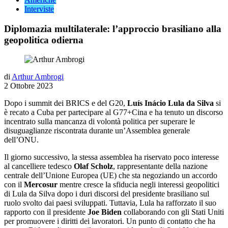
Interviste
Diplomazia multilaterale: l’approccio brasiliano alla
geopolitica odierna
di
Arthur Ambrogi
2 Ottobre 2023
Dopo i summit dei BRICS e del G20,
Luís Inácio Lula da Silva
si
è recato a Cuba per partecipare al G77+Cina e ha tenuto un discorso
incentrato sulla mancanza di volontà politica per superare le
disuguaglianze riscontrata durante un’Assemblea generale
dell’ONU.
Il giorno successivo, la stessa assemblea ha riservato poco interesse
al cancelliere tedesco
Olaf Scholz
, rappresentante della nazione
centrale dell’Unione Europea (UE) che sta negoziando un accordo
con il
Mercosur
mentre cresce la sfiducia negli interessi geopolitici
di Lula da Silva dopo i duri discorsi del presidente brasiliano sul
ruolo svolto dai paesi sviluppati. Tuttavia, Lula ha rafforzato il suo
rapporto con il presidente
Joe Biden
collaborando con gli Stati Uniti
per promuovere i diritti dei lavoratori. Un punto di contatto che ha