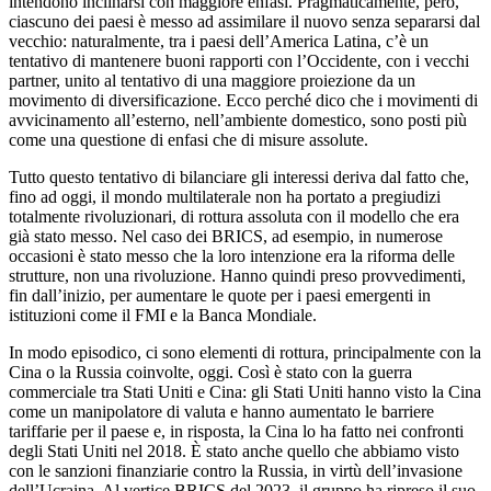
intendono inclinarsi con maggiore enfasi. Pragmaticamente, però,
ciascuno dei paesi è messo ad assimilare il nuovo senza separarsi dal
vecchio: naturalmente, tra i paesi dell’America Latina, c’è un
tentativo di mantenere buoni rapporti con l’Occidente, con i vecchi
partner, unito al tentativo di una maggiore proiezione da un
movimento di diversificazione. Ecco perché dico che i movimenti di
avvicinamento all’esterno, nell’ambiente domestico, sono posti più
come una questione di enfasi che di misure assolute.
Tutto questo tentativo di bilanciare gli interessi deriva dal fatto che,
fino ad oggi, il mondo multilaterale non ha portato a pregiudizi
totalmente rivoluzionari, di rottura assoluta con il modello che era
già stato messo. Nel caso dei BRICS, ad esempio, in numerose
occasioni è stato messo che la loro intenzione era la riforma delle
strutture, non una rivoluzione. Hanno quindi preso provvedimenti,
fin dall’inizio, per aumentare le quote per i paesi emergenti in
istituzioni come il FMI e la Banca Mondiale.
In modo episodico, ci sono elementi di rottura, principalmente con la
Cina o la Russia coinvolte, oggi. Così è stato con la guerra
commerciale tra Stati Uniti e Cina: gli Stati Uniti hanno visto la Cina
come un manipolatore di valuta e hanno aumentato le barriere
tariffarie per il paese e, in risposta, la Cina lo ha fatto nei confronti
degli Stati Uniti nel 2018. È stato anche quello che abbiamo visto
con le sanzioni finanziarie contro la Russia, in virtù dell’invasione
dell’Ucraina. Al vertice BRICS del 2023, il gruppo ha ripreso il suo