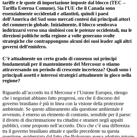
tariffe e le quote di importazione imposte dal blocco (TEC –
Tariffa Esterna Comune). Sia l’UE che il Canada sono
essenzialmente occidentali e atlantisti, quindi i paesi
dell’America del Sud sono mercati contesi dai principali attori
del commercio globale. Inizialmente, il blocco sembrava
indirizzarsi verso una simbiosi con le potenze occidentali, ma le
direzioni politiche nella regione a volte generano svolte
strategiche che contrappongono alcuni dei suoi leader agli altri
governi dell’emisfero.
C’è attualmente un certo grado di consenso sui principi
fondamentali per il mantenimento del Mercosur o stiamo
attraversando un periodo di crescente incertezza? Quali sono i
principali assetti e interessi strategici attualmente in gioco nella
regione?
Riguardo all’accordo tra il Mercosur e l’Unione Europea, ritengo
che i negoziati abbiano fatto progressi, ora che il discorso del
governo brasiliano è più in linea con la visione della protezione
ambientale. Se questo allineamento alla questione ambientale è
avvenuto, è emerso un elemento di contrasto, sensibile per il paese:
il divieto di discriminazione tra cittadini e stranieri negli appalti
pubblici, come proposto nell’accordo. Dico che c’è una differenza
tra il governo brasiliano attuale e quello precedente su questa
questione, evidenziata dal fatto che Bolsonaro aveva adottato misure