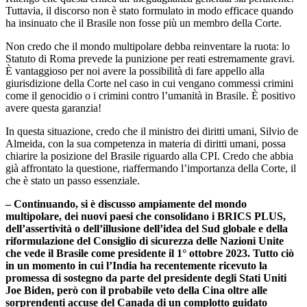
Tuttavia, il discorso non è stato formulato in modo efficace quando
ha insinuato che il Brasile non fosse più un membro della Corte.
Non credo che il mondo multipolare debba reinventare la ruota: lo
Statuto di Roma prevede la punizione per reati estremamente gravi.
È vantaggioso per noi avere la possibilità di fare appello alla
giurisdizione della Corte nel caso in cui vengano commessi crimini
come il genocidio o i crimini contro l’umanità in Brasile. È positivo
avere questa garanzia!
In questa situazione, credo che il ministro dei diritti umani, Silvio de
Almeida, con la sua competenza in materia di diritti umani, possa
chiarire la posizione del Brasile riguardo alla CPI. Credo che abbia
già affrontato la questione, riaffermando l’importanza della Corte, il
che è stato un passo essenziale.
– Continuando, si è discusso ampiamente del mondo
multipolare, dei nuovi paesi che consolidano i BRICS PLUS,
dell’assertività o dell’illusione dell’idea del Sud globale e della
riformulazione del Consiglio di sicurezza delle Nazioni Unite
che vede il Brasile come presidente il 1° ottobre 2023. Tutto ciò
in un momento in cui l’India ha recentemente ricevuto la
promessa di sostegno da parte del presidente degli Stati Uniti
Joe Biden, però con il probabile veto della Cina oltre alle
sorprendenti accuse del Canada di un complotto guidato