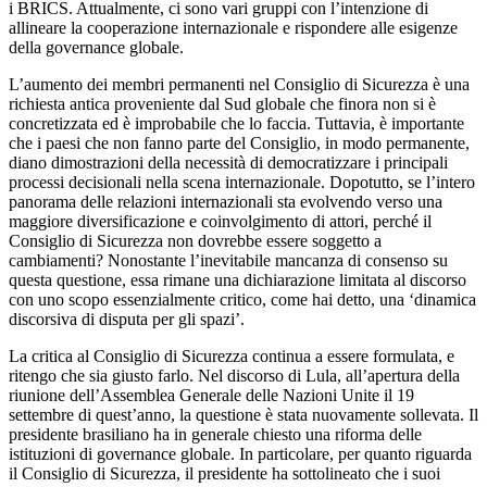
i BRICS. Attualmente, ci sono vari gruppi con l’intenzione di
allineare la cooperazione internazionale e rispondere alle esigenze
della governance globale.
L’aumento dei membri permanenti nel Consiglio di Sicurezza è una
richiesta antica proveniente dal Sud globale che finora non si è
concretizzata ed è improbabile che lo faccia. Tuttavia, è importante
che i paesi che non fanno parte del Consiglio, in modo permanente,
diano dimostrazioni della necessità di democratizzare i principali
processi decisionali nella scena internazionale. Dopotutto, se l’intero
panorama delle relazioni internazionali sta evolvendo verso una
maggiore diversificazione e coinvolgimento di attori, perché il
Consiglio di Sicurezza non dovrebbe essere soggetto a
cambiamenti? Nonostante l’inevitabile mancanza di consenso su
questa questione, essa rimane una dichiarazione limitata al discorso
con uno scopo essenzialmente critico, come hai detto, una ‘dinamica
discorsiva di disputa per gli spazi’.
La critica al Consiglio di Sicurezza continua a essere formulata, e
ritengo che sia giusto farlo. Nel discorso di Lula, all’apertura della
riunione dell’Assemblea Generale delle Nazioni Unite il 19
settembre di quest’anno, la questione è stata nuovamente sollevata. Il
presidente brasiliano ha in generale chiesto una riforma delle
istituzioni di governance globale. In particolare, per quanto riguarda
il Consiglio di Sicurezza, il presidente ha sottolineato che i suoi