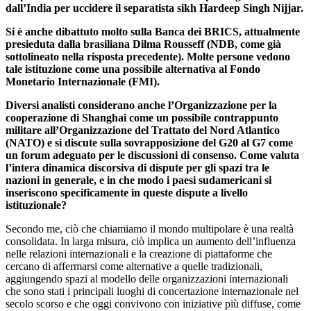
dall’India per uccidere il separatista sikh Hardeep Singh Nijjar.
Si è anche dibattuto molto sulla Banca dei BRICS, attualmente
presieduta dalla brasiliana Dilma Rousseff (NDB, come già
sottolineato nella risposta precedente). Molte persone vedono
tale istituzione come una possibile alternativa al Fondo
Monetario Internazionale (FMI).
Diversi analisti considerano anche l’Organizzazione per la
cooperazione di Shanghai come un possibile contrappunto
militare all’Organizzazione del Trattato del Nord Atlantico
(NATO) e si discute sulla sovrapposizione del G20 al G7 come
un forum adeguato per le discussioni di consenso. Come valuta
l’intera dinamica discorsiva di dispute per gli spazi tra le
nazioni in generale, e in che modo i paesi sudamericani si
inseriscono specificamente in queste dispute a livello
istituzionale?
Secondo me, ciò che chiamiamo il mondo multipolare è una realtà
consolidata. In larga misura, ciò implica un aumento dell’influenza
nelle relazioni internazionali e la creazione di piattaforme che
cercano di affermarsi come alternative a quelle tradizionali,
aggiungendo spazi al modello delle organizzazioni internazionali
che sono stati i principali luoghi di concertazione internazionale nel
secolo scorso e che oggi convivono con iniziative più diffuse, come