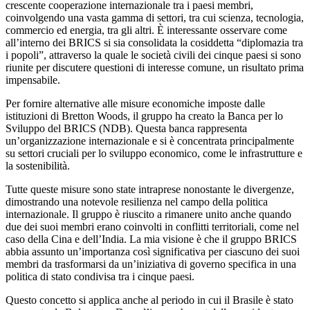
crescente cooperazione internazionale tra i paesi membri,
coinvolgendo una vasta gamma di settori, tra cui scienza, tecnologia,
commercio ed energia, tra gli altri. È interessante osservare come
all’interno dei BRICS si sia consolidata la cosiddetta “diplomazia tra
i popoli”, attraverso la quale le società civili dei cinque paesi si sono
riunite per discutere questioni di interesse comune, un risultato prima
impensabile.
Per fornire alternative alle misure economiche imposte dalle
istituzioni di Bretton Woods, il gruppo ha creato la Banca per lo
Sviluppo del BRICS (NDB). Questa banca rappresenta
un’organizzazione internazionale e si è concentrata principalmente
su settori cruciali per lo sviluppo economico, come le infrastrutture e
la sostenibilità.
Tutte queste misure sono state intraprese nonostante le divergenze,
dimostrando una notevole resilienza nel campo della politica
internazionale. Il gruppo è riuscito a rimanere unito anche quando
due dei suoi membri erano coinvolti in conflitti territoriali, come nel
caso della Cina e dell’India. La mia visione è che il gruppo BRICS
abbia assunto un’importanza così significativa per ciascuno dei suoi
membri da trasformarsi da un’iniziativa di governo specifica in una
politica di stato condivisa tra i cinque paesi.
Questo concetto si applica anche al periodo in cui il Brasile è stato