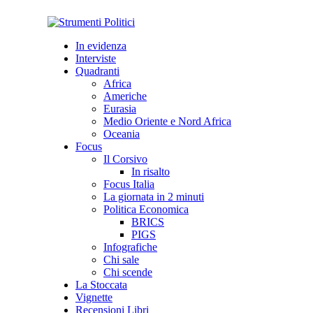
In evidenza
Interviste
Quadranti
Africa
Americhe
Eurasia
Medio Oriente e Nord Africa
Oceania
Focus
Il Corsivo
In risalto
Focus Italia
La giornata in 2 minuti
Politica Economica
BRICS
PIGS
Infografiche
Chi sale
Chi scende
La Stoccata
Vignette
Recensioni Libri