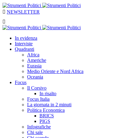
NEWSLETTER
In evidenza
Interviste
Quadranti
Africa
Americhe
Eurasia
Medio Oriente e Nord Africa
Oceania
Focus
Il Corsivo
In risalto
Focus Italia
La giornata in 2 minuti
Politica Economica
BRICS
PIGS
Infografiche
Chi sale
Chi scende