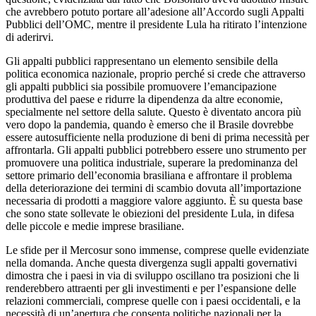
che avrebbero potuto portare all’adesione all’Accordo sugli Appalti
Pubblici dell’OMC, mentre il presidente Lula ha ritirato l’intenzione
di aderirvi.
Gli appalti pubblici rappresentano un elemento sensibile della
politica economica nazionale, proprio perché si crede che attraverso
gli appalti pubblici sia possibile promuovere l’emancipazione
produttiva del paese e ridurre la dipendenza da altre economie,
specialmente nel settore della salute. Questo è diventato ancora più
vero dopo la pandemia, quando è emerso che il Brasile dovrebbe
essere autosufficiente nella produzione di beni di prima necessità per
affrontarla. Gli appalti pubblici potrebbero essere uno strumento per
promuovere una politica industriale, superare la predominanza del
settore primario dell’economia brasiliana e affrontare il problema
della deteriorazione dei termini di scambio dovuta all’importazione
necessaria di prodotti a maggiore valore aggiunto. È su questa base
che sono state sollevate le obiezioni del presidente Lula, in difesa
delle piccole e medie imprese brasiliane.
Le sfide per il Mercosur sono immense, comprese quelle evidenziate
nella domanda. Anche questa divergenza sugli appalti governativi
dimostra che i paesi in via di sviluppo oscillano tra posizioni che li
renderebbero attraenti per gli investimenti e per l’espansione delle
relazioni commerciali, comprese quelle con i paesi occidentali, e la
necessità di un’apertura che consenta politiche nazionali per la