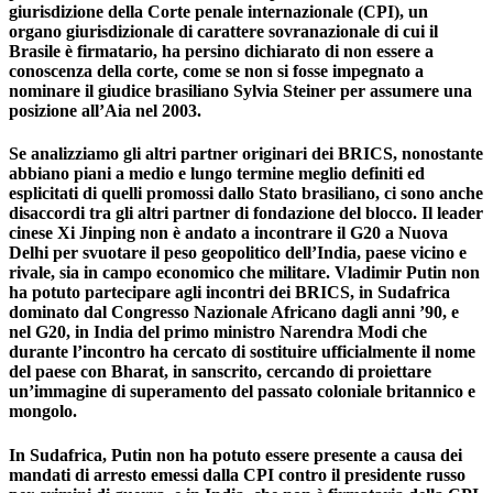
giurisdizione della Corte penale internazionale (CPI), un
organo giurisdizionale di carattere sovranazionale di cui il
Brasile è firmatario, ha persino dichiarato di non essere a
conoscenza della corte, come se non si fosse impegnato a
nominare il giudice brasiliano Sylvia Steiner per assumere una
posizione all’Aia nel 2003.
Se analizziamo gli altri partner originari dei BRICS, nonostante
abbiano piani a medio e lungo termine meglio definiti ed
esplicitati di quelli promossi dallo Stato brasiliano, ci sono anche
disaccordi tra gli altri partner di fondazione del blocco. Il leader
cinese Xi Jinping non è andato a incontrare il G20 a Nuova
Delhi per svuotare il peso geopolitico dell’India, paese vicino e
rivale, sia in campo economico che militare. Vladimir Putin non
ha potuto partecipare agli incontri dei BRICS, in Sudafrica
dominato dal Congresso Nazionale Africano dagli anni ’90, e
nel G20, in India del primo ministro Narendra Modi che
durante l’incontro ha cercato di sostituire ufficialmente il nome
del paese con Bharat, in sanscrito, cercando di proiettare
un’immagine di superamento del passato coloniale britannico e
mongolo.
In Sudafrica, Putin non ha potuto essere presente a causa dei
mandati di arresto emessi dalla CPI contro il presidente russo