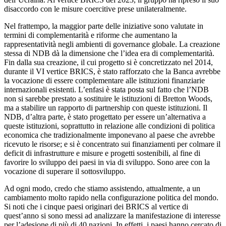
disaccordo con le misure coercitive prese unilateralmente.
Nel frattempo, la maggior parte delle iniziative sono valutate in
termini di complementarità e riforme che aumentano la
rappresentatività negli ambienti di governance globale. La creazione
stessa di NDB dà la dimensione che l’idea era di complementarità.
Fin dalla sua creazione, il cui progetto si è concretizzato nel 2014,
durante il VI vertice BRICS, è stato rafforzato che la Banca avrebbe
la vocazione di essere complementare alle istituzioni finanziarie
internazionali esistenti. L’enfasi è stata posta sul fatto che l’NDB
non si sarebbe prestato a sostituire le istituzioni di Bretton Woods,
ma a stabilire un rapporto di partnership con queste istituzioni. Il
NDB, d’altra parte, è stato progettato per essere un’alternativa a
queste istituzioni, soprattutto in relazione alle condizioni di politica
economica che tradizionalmente imponevano al paese che avrebbe
ricevuto le risorse; e si è concentrato sui finanziamenti per colmare il
deficit di infrastrutture e misure e progetti sostenibili, al fine di
favorire lo sviluppo dei paesi in via di sviluppo. Sono aree con la
vocazione di superare il sottosviluppo.
Ad ogni modo, credo che stiamo assistendo, attualmente, a un
cambiamento molto rapido nella configurazione politica del mondo.
Si noti che i cinque paesi originari dei BRICS al vertice di
quest’anno si sono messi ad analizzare la manifestazione di interesse
per l’adesione di più di 40 nazioni. In effetti, i paesi hanno cercato di