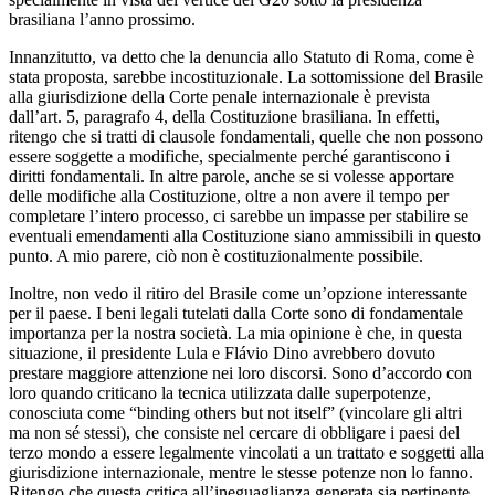
brasiliana l’anno prossimo.
Innanzitutto, va detto che la denuncia allo Statuto di Roma, come è
stata proposta, sarebbe incostituzionale. La sottomissione del Brasile
alla giurisdizione della Corte penale internazionale è prevista
dall’art. 5, paragrafo 4, della Costituzione brasiliana. In effetti,
ritengo che si tratti di clausole fondamentali, quelle che non possono
essere soggette a modifiche, specialmente perché garantiscono i
diritti fondamentali. In altre parole, anche se si volesse apportare
delle modifiche alla Costituzione, oltre a non avere il tempo per
completare l’intero processo, ci sarebbe un impasse per stabilire se
eventuali emendamenti alla Costituzione siano ammissibili in questo
punto. A mio parere, ciò non è costituzionalmente possibile.
Inoltre, non vedo il ritiro del Brasile come un’opzione interessante
per il paese. I beni legali tutelati dalla Corte sono di fondamentale
importanza per la nostra società. La mia opinione è che, in questa
situazione, il presidente Lula e Flávio Dino avrebbero dovuto
prestare maggiore attenzione nei loro discorsi. Sono d’accordo con
loro quando criticano la tecnica utilizzata dalle superpotenze,
conosciuta come “binding others but not itself” (vincolare gli altri
ma non sé stessi), che consiste nel cercare di obbligare i paesi del
terzo mondo a essere legalmente vincolati a un trattato e soggetti alla
giurisdizione internazionale, mentre le stesse potenze non lo fanno.
Ritengo che questa critica all’ineguaglianza generata sia pertinente.