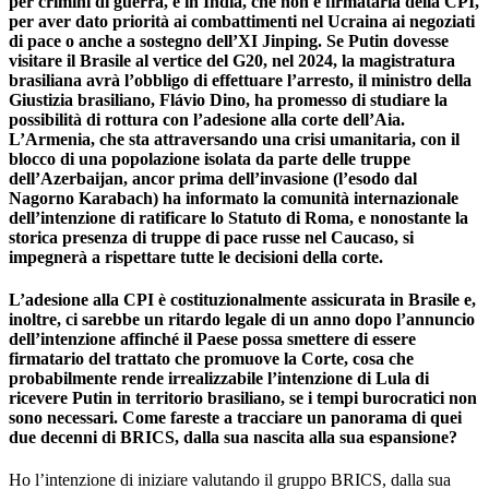
per crimini di guerra, e in India, che non è firmataria della CPI,
per aver dato priorità ai combattimenti nel Ucraina ai negoziati
di pace o anche a sostegno dell’XI Jinping. Se Putin dovesse
visitare il Brasile al vertice del G20, nel 2024, la magistratura
brasiliana avrà l’obbligo di effettuare l’arresto, il ministro della
Giustizia brasiliano, Flávio Dino, ha promesso di studiare la
possibilità di rottura con l’adesione alla corte dell’Aia.
L’Armenia, che sta attraversando una crisi umanitaria, con il
blocco di una popolazione isolata da parte delle truppe
dell’Azerbaijan, ancor prima dell’invasione (l’esodo dal
Nagorno Karabach) ha informato la comunità internazionale
dell’intenzione di ratificare lo Statuto di Roma, e nonostante la
storica presenza di truppe di pace russe nel Caucaso, si
impegnerà a rispettare tutte le decisioni della corte.
L’adesione alla CPI è costituzionalmente assicurata in Brasile e,
inoltre, ci sarebbe un ritardo legale di un anno dopo l’annuncio
dell’intenzione affinché il Paese possa smettere di essere
firmatario del trattato che promuove la Corte, cosa che
probabilmente rende irrealizzabile l’intenzione di Lula di
ricevere Putin in territorio brasiliano, se i tempi burocratici non
sono necessari. Come fareste a tracciare un panorama di quei
due decenni di BRICS, dalla sua nascita alla sua espansione?
Ho l’intenzione di iniziare valutando il gruppo BRICS, dalla sua