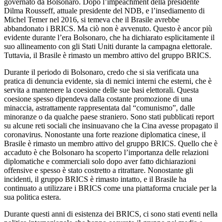
governato da Bolsonaro. Dopo l’impeachment della presidente
Dilma Rousseff, attuale presidente del NDB, e l’insediamento di
Michel Temer nel 2016, si temeva che il Brasile avrebbe
abbandonato i BRICS. Ma ciò non è avvenuto. Questo è ancor più
evidente durante l’era Bolsonaro, che ha dichiarato esplicitamente il
suo allineamento con gli Stati Uniti durante la campagna elettorale.
Tuttavia, il Brasile è rimasto un membro attivo del gruppo BRICS.
Durante il periodo di Bolsonaro, credo che si sia verificata una
pratica di denuncia evidente, sia di nemici interni che esterni, che è
servita a mantenere la coesione delle sue basi elettorali. Questa
coesione spesso dipendeva dalla costante promozione di una
minaccia, astrattamente rappresentata dal “comunismo”, dalle
minoranze o da qualche paese straniero. Sono stati pubblicati report
su alcune reti sociali che insinuavano che la Cina avesse propagato il
coronavirus. Nonostante una forte reazione diplomatica cinese, il
Brasile è rimasto un membro attivo del gruppo BRICS. Quello che è
accaduto è che Bolsonaro ha scoperto l’importanza delle relazioni
diplomatiche e commerciali solo dopo aver fatto dichiarazioni
offensive e spesso è stato costretto a ritrattare. Nonostante gli
incidenti, il gruppo BRICS è rimasto intatto, e il Brasile ha
continuato a utilizzare i BRICS come una piattaforma cruciale per la
sua politica estera.
Durante questi anni di esistenza dei BRICS, ci sono stati eventi nella