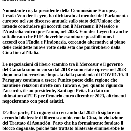
Nonostante ciò, la presidente della Commissione Europea,
Ursula Von der Leyen, ha dichiarato ai membri del Parlamento
europeo nel suo discorso annuale sullo stato dell’Unione che
intende concludere gli accordi con il Mercosur, il Messico e
l’Australia entro quest’anno, nel 2023. Von der Leyen ha anche
sottolineato che l’UE dovrebbe esaminare possibili nuovi
accordi con l’India e l’Indonesia, cercando alternative al piano
delle cosiddette nuove rotte della seta che partirebbero dalla
Cina fino all’Italia.
Le negoziazioni di libero scambio tra il Mercosur e il governo
del Canada sono in corso dal 2018 e sono state riprese nel 2023
dopo una interruzione imposta dalla pandemia di COVID-19. Il
Paraguay continua a essere l’unico paese della regione che
mantiene relazioni dirette con Taiwan e, per quanto riguarda
l’accordo, il suo presidente, Santiago Peña, ha dato un
ultimatum all’UE per firmarlo entro dicembre 2023, altrimenti
negozieranno con paesi asiatici.
D’altra parte, l’Uruguay sta cercando dal 2021 di siglare un
accordo bilaterale di libero scambio con la Cina, in violazione
del Trattato di Asunción, l’atto che ha formalmente fondato il
blocco doganale, poiché tale trattato bilaterale eliminerebbe le