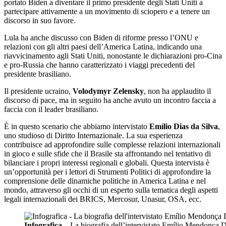
portato Biden a diventare il primo presidente degli Stati Uniti a
partecipare attivamente a un movimento di sciopero e a tenere un
discorso in suo favore.
Lula ha anche discusso con Biden di riforme presso l’ONU e
relazioni con gli altri paesi dell’America Latina, indicando una
riavvicinamento agli Stati Uniti, nonostante le dichiarazioni pro-Cina
e pro-Russia che hanno caratterizzato i viaggi precedenti del
presidente brasiliano.
Il presidente ucraino,
Volodymyr Zelensky
, non ha applaudito il
discorso di pace, ma in seguito ha anche avuto un incontro faccia a
faccia con il leader brasiliano.
È in questo scenario che abbiamo intervistato
Emílio Dias da Silva
,
uno studioso di Diritto Internazionale. La sua esperienza
contribuisce ad approfondire sulle complesse relazioni internazionali
in gioco e sulle sfide che il Brasile sta affrontando nel tentativo di
bilanciare i propri interessi regionali e globali. Questa intervista è
un’opportunità per i lettori di Strumenti Politici di approfondire la
comprensione delle dinamiche politiche in America Latina e nel
mondo, attraverso gli occhi di un esperto sulla tematica degli aspetti
legali internazionali dei BRICS, Mercosur, Unasur, OSA, ecc.
Infografica
– La biografia dell’intervistato Emílio Mendonça D