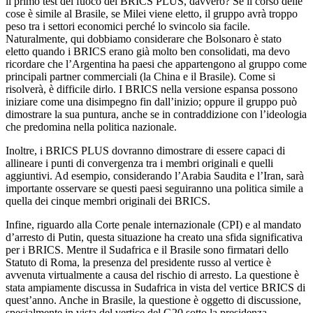
il primo test del fuoco dei BRICS PLUS, davvero? Se il corso delle
cose è simile al Brasile, se Milei viene eletto, il gruppo avrà troppo
peso tra i settori economici perché lo svincolo sia facile.
Naturalmente, qui dobbiamo considerare che Bolsonaro è stato
eletto quando i BRICS erano già molto ben consolidati, ma devo
ricordare che l’Argentina ha paesi che appartengono al gruppo come
principali partner commerciali (la China e il Brasile). Come si
risolverà, è difficile dirlo. I BRICS nella versione espansa possono
iniziare come una disimpegno fin dall’inizio; oppure il gruppo può
dimostrare la sua puntura, anche se in contraddizione con l’ideologia
che predomina nella politica nazionale.
Inoltre, i BRICS PLUS dovranno dimostrare di essere capaci di
allineare i punti di convergenza tra i membri originali e quelli
aggiuntivi. Ad esempio, considerando l’Arabia Saudita e l’Iran, sarà
importante osservare se questi paesi seguiranno una politica simile a
quella dei cinque membri originali dei BRICS.
Infine, riguardo alla Corte penale internazionale (CPI) e al mandato
d’arresto di Putin, questa situazione ha creato una sfida significativa
per i BRICS. Mentre il Sudafrica e il Brasile sono firmatari dello
Statuto di Roma, la presenza del presidente russo al vertice è
avvenuta virtualmente a causa del rischio di arresto. La questione è
stata ampiamente discussa in Sudafrica in vista del vertice BRICS di
quest’anno. Anche in Brasile, la questione è oggetto di discussione,
specialmente in vista del vertice del G20 sotto la presidenza