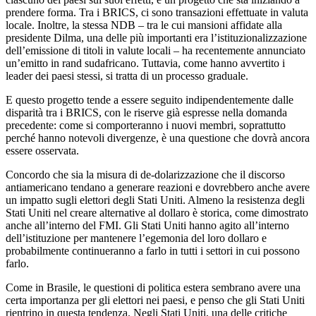
prendere forma. Tra i BRICS, ci sono transazioni effettuate in valuta
locale. Inoltre, la stessa NDB – tra le cui mansioni affidate alla
presidente Dilma, una delle più importanti era l’istituzionalizzazione
dell’emissione di titoli in valute locali – ha recentemente annunciato
un’emitto in rand sudafricano. Tuttavia, come hanno avvertito i
leader dei paesi stessi, si tratta di un processo graduale.
E questo progetto tende a essere seguito indipendentemente dalle
disparità tra i BRICS, con le riserve già espresse nella domanda
precedente: come si comporteranno i nuovi membri, soprattutto
perché hanno notevoli divergenze, è una questione che dovrà ancora
essere osservata.
Concordo che sia la misura di de-dolarizzazione che il discorso
antiamericano tendano a generare reazioni e dovrebbero anche avere
un impatto sugli elettori degli Stati Uniti. Almeno la resistenza degli
Stati Uniti nel creare alternative al dollaro è storica, come dimostrato
anche all’interno del FMI. Gli Stati Uniti hanno agito all’interno
dell’istituzione per mantenere l’egemonia del loro dollaro e
probabilmente continueranno a farlo in tutti i settori in cui possono
farlo.
Come in Brasile, le questioni di politica estera sembrano avere una
certa importanza per gli elettori nei paesi, e penso che gli Stati Uniti
rientrino in questa tendenza. Negli Stati Uniti, una delle critiche