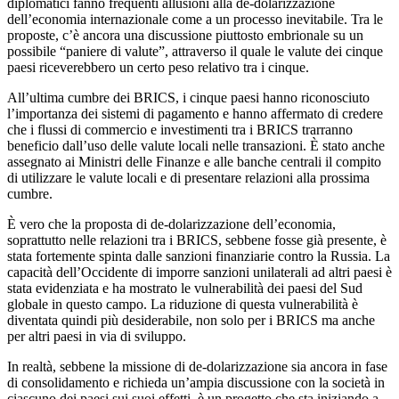
diplomatici fanno frequenti allusioni alla de-dolarizzazione
dell’economia internazionale come a un processo inevitabile. Tra le
proposte, c’è ancora una discussione piuttosto embrionale su un
possibile “paniere di valute”, attraverso il quale le valute dei cinque
paesi riceverebbero un certo peso relativo tra i cinque.
All’ultima cumbre dei BRICS, i cinque paesi hanno riconosciuto
l’importanza dei sistemi di pagamento e hanno affermato di credere
che i flussi di commercio e investimenti tra i BRICS trarranno
beneficio dall’uso delle valute locali nelle transazioni. È stato anche
assegnato ai Ministri delle Finanze e alle banche centrali il compito
di utilizzare le valute locali e di presentare relazioni alla prossima
cumbre.
È vero che la proposta di de-dolarizzazione dell’economia,
soprattutto nelle relazioni tra i BRICS, sebbene fosse già presente, è
stata fortemente spinta dalle sanzioni finanziarie contro la Russia. La
capacità dell’Occidente di imporre sanzioni unilaterali ad altri paesi è
stata evidenziata e ha mostrato le vulnerabilità dei paesi del Sud
globale in questo campo. La riduzione di questa vulnerabilità è
diventata quindi più desiderabile, non solo per i BRICS ma anche
per altri paesi in via di sviluppo.
In realtà, sebbene la missione di de-dolarizzazione sia ancora in fase
di consolidamento e richieda un’ampia discussione con la società in
ciascuno dei paesi sui suoi effetti, è un progetto che sta iniziando a