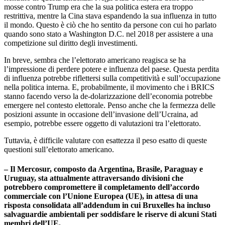
mosse contro Trump era che la sua politica estera era troppo
restrittiva, mentre la Cina stava espandendo la sua influenza in tutto
il mondo. Questo è ciò che ho sentito da persone con cui ho parlato
quando sono stato a Washington D.C. nel 2018 per assistere a una
competizione sul diritto degli investimenti.
In breve, sembra che l’elettorato americano reagisca se ha
l’impressione di perdere potere e influenza del paese. Questa perdita
di influenza potrebbe riflettersi sulla competitività e sull’occupazione
nella politica interna. E, probabilmente, il movimento che i BRICS
stanno facendo verso la de-dolarizzazione dell’economia potrebbe
emergere nel contesto elettorale. Penso anche che la fermezza delle
posizioni assunte in occasione dell’invasione dell’Ucraina, ad
esempio, potrebbe essere oggetto di valutazioni tra l’elettorato.
Tuttavia, è difficile valutare con esattezza il peso esatto di queste
questioni sull’elettorato americano.
– Il Mercosur, composto da Argentina, Brasile, Paraguay e
Uruguay, sta attualmente attraversando divisioni che
potrebbero compromettere il completamento dell’accordo
commerciale con l’Unione Europea (UE), in attesa di una
risposta consolidata all’addendum in cui Bruxelles ha incluso
salvaguardie ambientali per soddisfare le riserve di alcuni Stati
membri dell’UE.