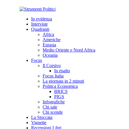
In evidenza
Interviste
Quadranti
Africa
Americhe
Eurasia
Medio Oriente e Nord Africa
Oceania
Focus
Il Corsivo
In risalto
Focus Italia
La giornata in 2 minuti
Politica Economica
BRICS
PIGS
Infografiche
Chi sale
Chi scende
La Stoccata
Vignette
Recensioni Libri