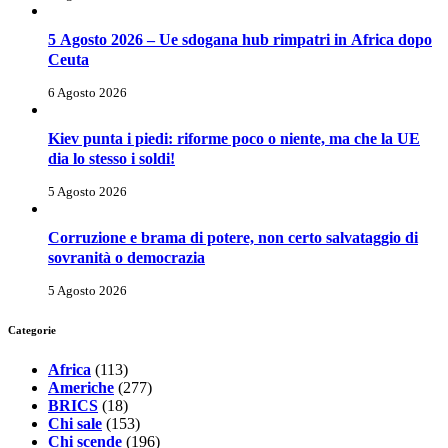
5 Agosto 2026 – Ue sdogana hub rimpatri in Africa dopo
Ceuta
6 Agosto 2026
Kiev punta i piedi: riforme poco o niente, ma che la UE
dia lo stesso i soldi!
5 Agosto 2026
Corruzione e brama di potere, non certo salvataggio di
sovranità o democrazia
5 Agosto 2026
Categorie
Africa
(113)
Americhe
(277)
BRICS
(18)
Chi sale
(153)
Chi scende
(196)