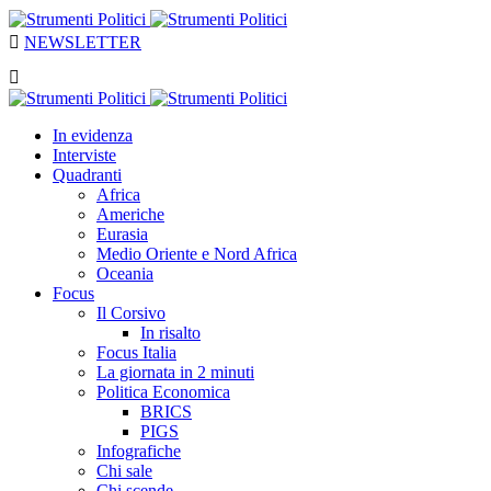
NEWSLETTER
In evidenza
Interviste
Quadranti
Africa
Americhe
Eurasia
Medio Oriente e Nord Africa
Oceania
Focus
Il Corsivo
In risalto
Focus Italia
La giornata in 2 minuti
Politica Economica
BRICS
PIGS
Infografiche
Chi sale
Chi scende