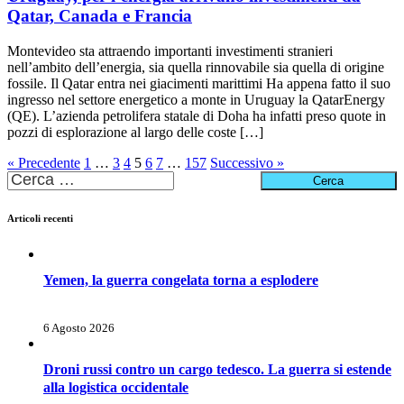
Qatar, Canada e Francia
Montevideo sta attraendo importanti investimenti stranieri
nell’ambito dell’energia, sia quella rinnovabile sia quella di origine
fossile. Il Qatar entra nei giacimenti marittimi Ha appena fatto il suo
ingresso nel settore energetico a monte in Uruguay la QatarEnergy
(QE). L’azienda petrolifera statale di Doha ha infatti preso quote in
pozzi di esplorazione al largo delle coste […]
« Precedente
1
…
3
4
5
6
7
…
157
Successivo »
Ricerca
per:
Articoli recenti
Yemen, la guerra congelata torna a esplodere
6 Agosto 2026
Droni russi contro un cargo tedesco. La guerra si estende
alla logistica occidentale