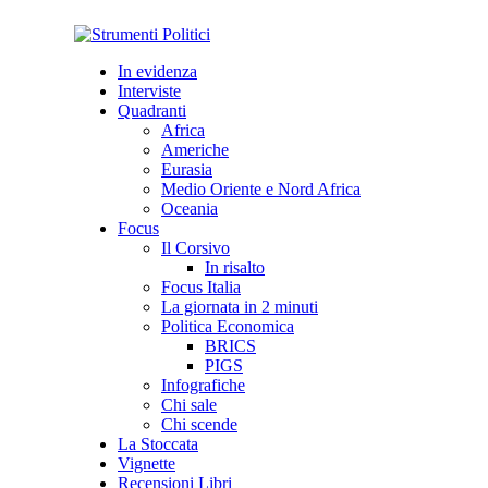
In evidenza
Interviste
Quadranti
Africa
Americhe
Eurasia
Medio Oriente e Nord Africa
Oceania
Focus
Il Corsivo
In risalto
Focus Italia
La giornata in 2 minuti
Politica Economica
BRICS
PIGS
Infografiche
Chi sale
Chi scende
La Stoccata
Vignette
Recensioni Libri