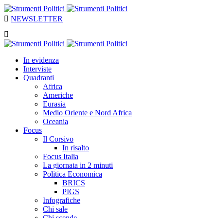
NEWSLETTER
In evidenza
Interviste
Quadranti
Africa
Americhe
Eurasia
Medio Oriente e Nord Africa
Oceania
Focus
Il Corsivo
In risalto
Focus Italia
La giornata in 2 minuti
Politica Economica
BRICS
PIGS
Infografiche
Chi sale
Chi scende