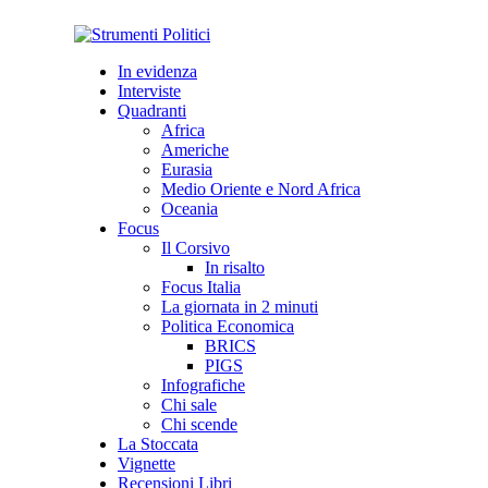
In evidenza
Interviste
Quadranti
Africa
Americhe
Eurasia
Medio Oriente e Nord Africa
Oceania
Focus
Il Corsivo
In risalto
Focus Italia
La giornata in 2 minuti
Politica Economica
BRICS
PIGS
Infografiche
Chi sale
Chi scende
La Stoccata
Vignette
Recensioni Libri