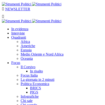
NEWSLETTER
In evidenza
Interviste
Quadranti
Africa
Americhe
Eurasia
Medio Oriente e Nord Africa
Oceania
Focus
Il Corsivo
In risalto
Focus Italia
La giornata in 2 minuti
Politica Economica
BRICS
PIGS
Infografiche
Chi sale
Chi scende