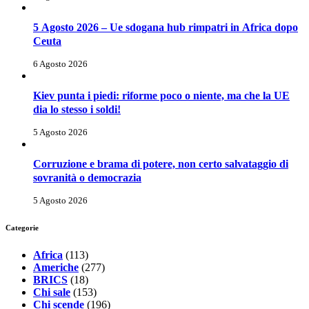
5 Agosto 2026 – Ue sdogana hub rimpatri in Africa dopo
Ceuta
6 Agosto 2026
Kiev punta i piedi: riforme poco o niente, ma che la UE
dia lo stesso i soldi!
5 Agosto 2026
Corruzione e brama di potere, non certo salvataggio di
sovranità o democrazia
5 Agosto 2026
Categorie
Africa
(113)
Americhe
(277)
BRICS
(18)
Chi sale
(153)
Chi scende
(196)