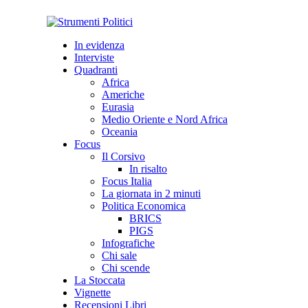
In evidenza
Interviste
Quadranti
Africa
Americhe
Eurasia
Medio Oriente e Nord Africa
Oceania
Focus
Il Corsivo
In risalto
Focus Italia
La giornata in 2 minuti
Politica Economica
BRICS
PIGS
Infografiche
Chi sale
Chi scende
La Stoccata
Vignette
Recensioni Libri