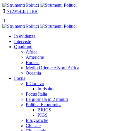
NEWSLETTER
In evidenza
Interviste
Quadranti
Africa
Americhe
Eurasia
Medio Oriente e Nord Africa
Oceania
Focus
Il Corsivo
In risalto
Focus Italia
La giornata in 2 minuti
Politica Economica
BRICS
PIGS
Infografiche
Chi sale
Chi scende