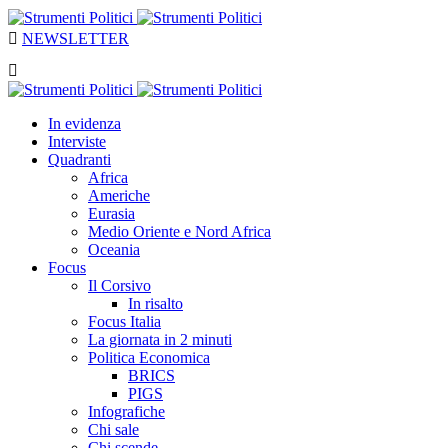
NEWSLETTER
In evidenza
Interviste
Quadranti
Africa
Americhe
Eurasia
Medio Oriente e Nord Africa
Oceania
Focus
Il Corsivo
In risalto
Focus Italia
La giornata in 2 minuti
Politica Economica
BRICS
PIGS
Infografiche
Chi sale
Chi scende