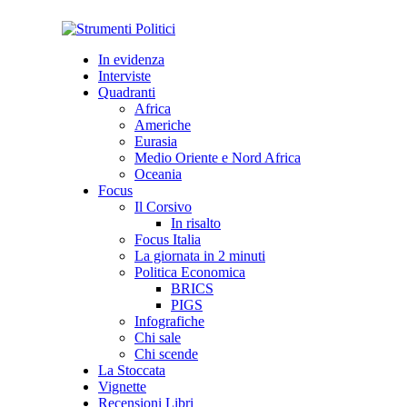
In evidenza
Interviste
Quadranti
Africa
Americhe
Eurasia
Medio Oriente e Nord Africa
Oceania
Focus
Il Corsivo
In risalto
Focus Italia
La giornata in 2 minuti
Politica Economica
BRICS
PIGS
Infografiche
Chi sale
Chi scende
La Stoccata
Vignette
Recensioni Libri