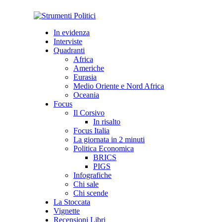
In evidenza
Interviste
Quadranti
Africa
Americhe
Eurasia
Medio Oriente e Nord Africa
Oceania
Focus
Il Corsivo
In risalto
Focus Italia
La giornata in 2 minuti
Politica Economica
BRICS
PIGS
Infografiche
Chi sale
Chi scende
La Stoccata
Vignette
Recensioni Libri