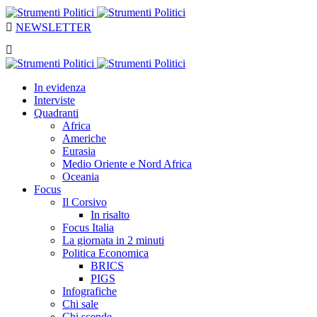
NEWSLETTER
In evidenza
Interviste
Quadranti
Africa
Americhe
Eurasia
Medio Oriente e Nord Africa
Oceania
Focus
Il Corsivo
In risalto
Focus Italia
La giornata in 2 minuti
Politica Economica
BRICS
PIGS
Infografiche
Chi sale
Chi scende