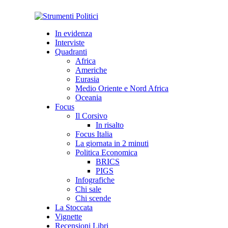
In evidenza
Interviste
Quadranti
Africa
Americhe
Eurasia
Medio Oriente e Nord Africa
Oceania
Focus
Il Corsivo
In risalto
Focus Italia
La giornata in 2 minuti
Politica Economica
BRICS
PIGS
Infografiche
Chi sale
Chi scende
La Stoccata
Vignette
Recensioni Libri