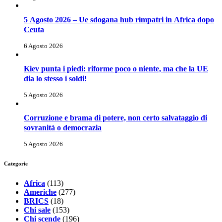
5 Agosto 2026 – Ue sdogana hub rimpatri in Africa dopo
Ceuta
6 Agosto 2026
Kiev punta i piedi: riforme poco o niente, ma che la UE
dia lo stesso i soldi!
5 Agosto 2026
Corruzione e brama di potere, non certo salvataggio di
sovranità o democrazia
5 Agosto 2026
Categorie
Africa
(113)
Americhe
(277)
BRICS
(18)
Chi sale
(153)
Chi scende
(196)