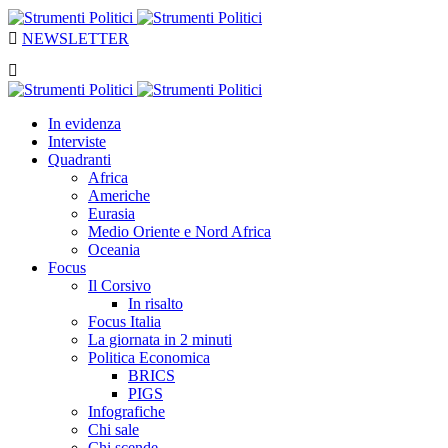
NEWSLETTER
In evidenza
Interviste
Quadranti
Africa
Americhe
Eurasia
Medio Oriente e Nord Africa
Oceania
Focus
Il Corsivo
In risalto
Focus Italia
La giornata in 2 minuti
Politica Economica
BRICS
PIGS
Infografiche
Chi sale
Chi scende