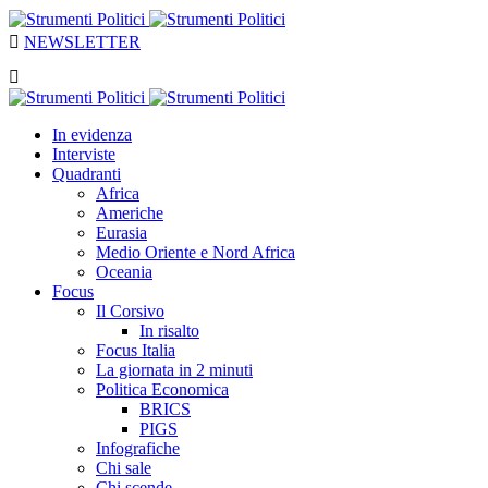
NEWSLETTER
In evidenza
Interviste
Quadranti
Africa
Americhe
Eurasia
Medio Oriente e Nord Africa
Oceania
Focus
Il Corsivo
In risalto
Focus Italia
La giornata in 2 minuti
Politica Economica
BRICS
PIGS
Infografiche
Chi sale
Chi scende