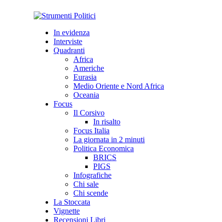
In evidenza
Interviste
Quadranti
Africa
Americhe
Eurasia
Medio Oriente e Nord Africa
Oceania
Focus
Il Corsivo
In risalto
Focus Italia
La giornata in 2 minuti
Politica Economica
BRICS
PIGS
Infografiche
Chi sale
Chi scende
La Stoccata
Vignette
Recensioni Libri