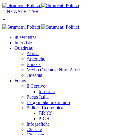
NEWSLETTER
In evidenza
Interviste
Quadranti
Africa
Americhe
Eurasia
Medio Oriente e Nord Africa
Oceania
Focus
Il Corsivo
In risalto
Focus Italia
La giornata in 2 minuti
Politica Economica
BRICS
PIGS
Infografiche
Chi sale
Chi scende