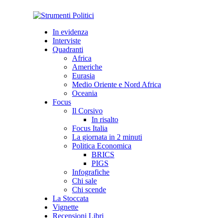
In evidenza
Interviste
Quadranti
Africa
Americhe
Eurasia
Medio Oriente e Nord Africa
Oceania
Focus
Il Corsivo
In risalto
Focus Italia
La giornata in 2 minuti
Politica Economica
BRICS
PIGS
Infografiche
Chi sale
Chi scende
La Stoccata
Vignette
Recensioni Libri